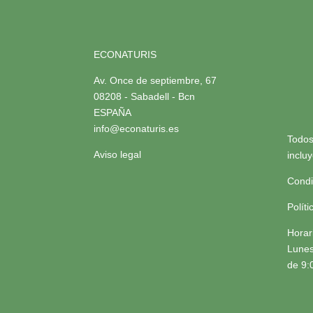
ECONATURIS
Av. Once de septiembre, 67
08208 - Sabadell - Bcn
ESPAÑA
info@econaturis.es
Todos
Aviso legal
inclu
Condi
Polít
Horar
Lunes
de 9: