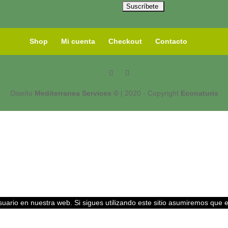
Shop
Mi cuenta
Checkout
Contacto
Diseño
Mediterranea Services ©
| 2020 - Copyright
Econaturis
uario en nuestra web. Si sigues utilizando este sitio asumiremos que 