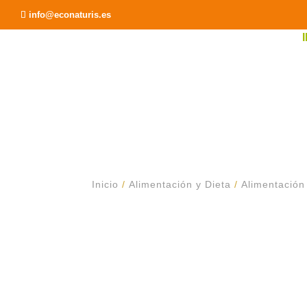
Recomendar a un Amigo
info@econaturis.es
Inicio
/
Alimentación y Dieta
/
Alimentación