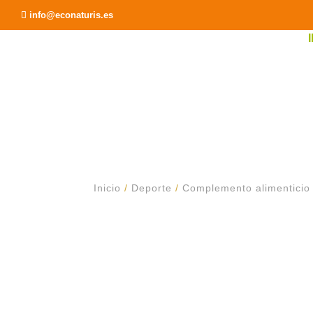
Recomendar a un Amigo
info@econaturis.es
Inicio
/
Deporte
/
Complemento alimenticio