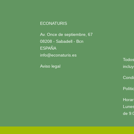
ECONATURIS
Av. Once de septiembre, 67
08208 - Sabadell - Bcn
ESPAÑA
info@econaturis.es
Todos
Aviso legal
inclu
Condi
Polít
Horar
Lunes
de 9: