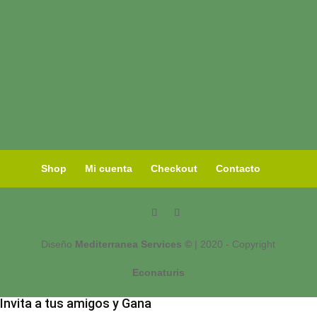
Shop
Mi cuenta
Checkout
Contacto
Diseño
Mediterranea Services ©
| 2020 - Copyright
Econaturis
Invita a tus amigos y Gana