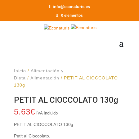
Recomendar a un Amigo
info@econaturis.es
0 elementos
Inicio
/
Alimentación y
Dieta
/
Alimentación
/ PETIT AL CIOCCOLATO
130g
PETIT AL CIOCCOLATO 130g
5.63
€
IVA Incluido
PETIT AL CIOCCOLATO 130g
Petit al Cioccolato.