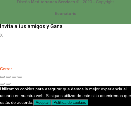
Diseño
Mediterranea Services ©
| 2020 - Copyright
Econaturis
Invita a tus amigos y Gana
X
Registrate
Cerrar
Utilizamos cookies para asegurar que damos la mejor experiencia al
usuario en nuestra web. Si sigues utilizando este sitio asumiremos que
estás de acuerdo.
Aceptar
Política de cookies