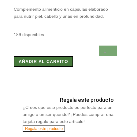
Complemento alimenticio en cápsulas elaborado
para nutrir piel, cabello y uñas en profundidad.
189 disponibles
PELO
PIEL
AÑADIR AL CARRITO
Y
UÑAS
520
mg
60
Caps
Regala este producto
cantidad
¿Crees que este producto es perfecto para un
amigo o un ser querido? ¡Puedes comprar una
tarjeta regalo para este artículo!
Regala este producto