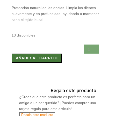
Protección natural de las encías. Limpia los dientes
suavemente y en profundidad, ayudando a mantener
sano el tejido bucal.
13 disponibles
PASTA
DENTIFRICA
AÑADIR AL CARRITO
RATANIA
75
ml
cantidad
Regala este producto
¿Crees que este producto es perfecto para un
amigo o un ser querido? ¡Puedes comprar una
tarjeta regalo para este artículo!
Regala este producto