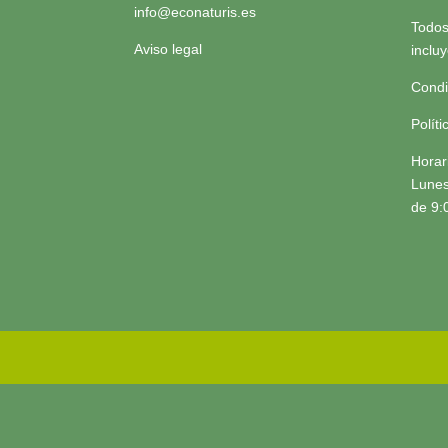
info@econaturis.es
Todos
Aviso legal
inclu
Condi
Polít
Horar
Lunes
de 9: