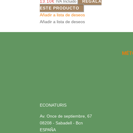
13.10
€
REGALA
IVA Incluido
ESTE PRODUCTO
Añadir a lista de deseos
Añadir a lista de deseos
MÉT
ECONATURIS
Av. Once de septiembre, 67
08208 - Sabadell - Bcn
ESPAÑA