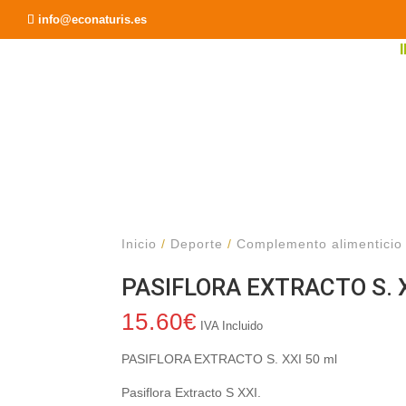
Recomendar a un Amigo
info@econaturis.es
Inicio
/
Deporte
/
Complemento alimenticio
PASIFLORA EXTRACTO S. X
15.60
€
IVA Incluido
PASIFLORA EXTRACTO S. XXI 50 ml
Pasiflora Extracto S XXI.