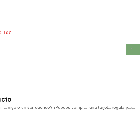
0.10
€
!
ucto
un amigo o un ser querido? ¡Puedes comprar una tarjeta regalo para