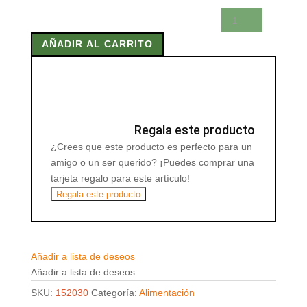
PAPILLA
QUINOA
AÑADIR AL CARRITO
S/G
400
gr
cantidad
Regala este producto
¿Crees que este producto es perfecto para un
amigo o un ser querido? ¡Puedes comprar una
tarjeta regalo para este artículo!
Regala este producto
Añadir a lista de deseos
Añadir a lista de deseos
SKU:
152030
Categoría:
Alimentación