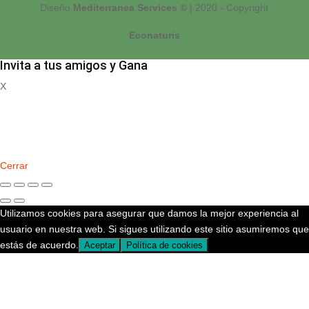
Diseño
Mediterranea Services ©
| 2020 - Copyright
Econaturis
Invita a tus amigos y Gana
X
Registrate
Cerrar
Utilizamos cookies para asegurar que damos la mejor experiencia al
usuario en nuestra web. Si sigues utilizando este sitio asumiremos que
estás de acuerdo.
Aceptar
Política de cookies