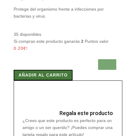
Protege del organismo frente a infecciones por
bacterias y virus.
35 disponibles
Si compras este producto ganarás
2
Puntos valor
0.20
€
!
OREGANO
SALVAJE
AÑADIR AL CARRITO
ACEITE
15
ml
cantidad
Regala este producto
¿Crees que este producto es perfecto para un
amigo o un ser querido? ¡Puedes comprar una
tarjeta regalo para este artículo!