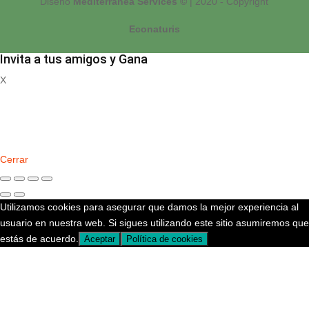
Diseño
Mediterranea Services ©
| 2020 - Copyright
Econaturis
Invita a tus amigos y Gana
X
Registrate
Cerrar
Utilizamos cookies para asegurar que damos la mejor experiencia al
usuario en nuestra web. Si sigues utilizando este sitio asumiremos que
estás de acuerdo.
Aceptar
Política de cookies