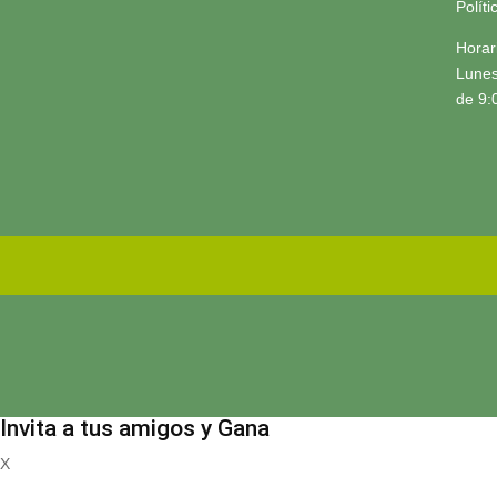
Polít
Horar
Lunes
de 9:
Invita a tus amigos y Gana
X