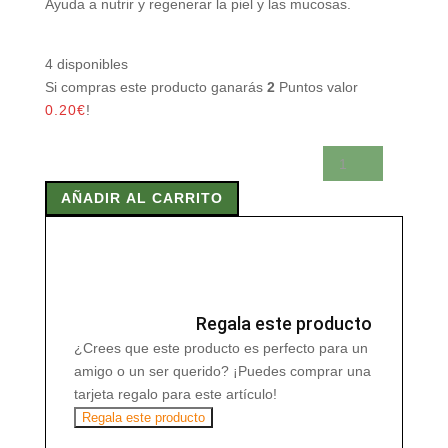
Ayuda a nutrir y regenerar la piel y las mucosas.
4 disponibles
Si compras este producto ganarás
2
Puntos valor
0.20
€
!
OLIOVITA
700
AÑADIR AL CARRITO
mg
60
Caps
cantidad
Regala este producto
¿Crees que este producto es perfecto para un
amigo o un ser querido? ¡Puedes comprar una
tarjeta regalo para este artículo!
Regala este producto