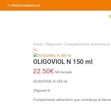
Recomendar a un Amigo
info@econaturis.es
Inicio
/
Deporte
/
Complemento alimenticio
🔍
OLIGOVIOL N 150 ml
22.50
€
IVA Incluido
OLIGOVIOL N 150 ml
Oligoviol N.
Complemento alimenticio que contribuye al biene