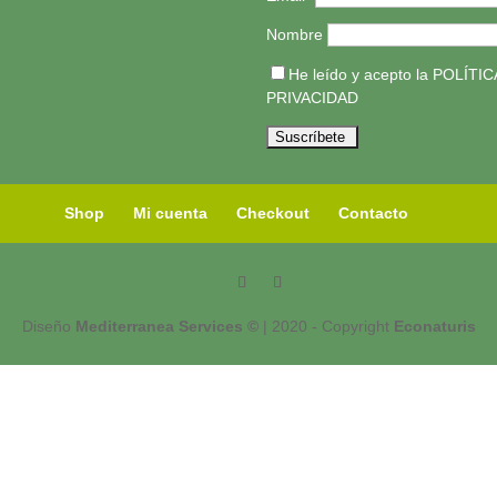
Nombre
He leído y acepto la
POLÍTIC
PRIVACIDAD
Shop
Mi cuenta
Checkout
Contacto
Diseño
Mediterranea Services ©
| 2020 - Copyright
Econaturis