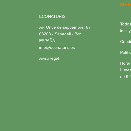
MÉT
ECONATURIS
Todos
Av. Once de septiembre, 67
inclu
08208 - Sabadell - Bcn
ESPAÑA
Condi
info@econaturis.es
Polít
Aviso legal
Horar
Lunes
de 9: