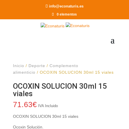
Recomendar a un Amigo
info@econaturis.es
0 elementos
Inicio
/
Deporte
/
Complemento
alimenticio
/ OCOXIN SOLUCION 30ml 15 viales
OCOXIN SOLUCION 30ml 15
viales
71.63
€
IVA Incluido
OCOXIN SOLUCION 30ml 15 viales
Ocoxin Solución.