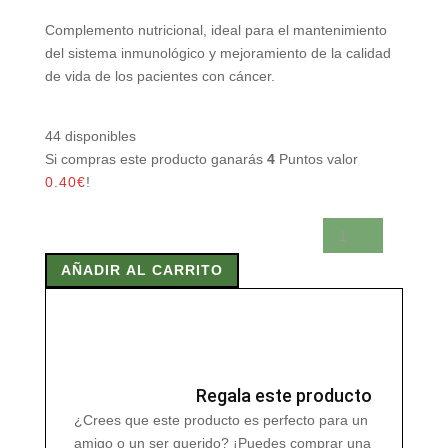
Complemento nutricional, ideal para el mantenimiento
del sistema inmunológico y mejoramiento de la calidad
de vida de los pacientes con cáncer.
44 disponibles
Si compras este producto ganarás
4
Puntos valor
0.40
€
!
OCOXIN
SOLUCION
AÑADIR AL CARRITO
30ml
15
viales
cantidad
Regala este producto
¿Crees que este producto es perfecto para un
amigo o un ser querido? ¡Puedes comprar una