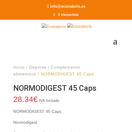
Recomendar a un Amigo
info@econaturis.es
0 elementos
Inicio
/
Deporte
/
Complemento
alimenticio
/ NORMODIGEST 45 Caps
NORMODIGEST 45 Caps
28.34
€
IVA Incluido
NORMODIGEST 45 Caps
Normodigest.