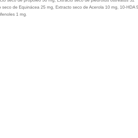
tracto seco de propóleo 50 mg, Extracto seco de pleurotus ostreatus 32
o seco de Equinácea 25 mg, Extracto seco de Acerola 10 mg, 10-HDA 
ifenoles 1 mg.