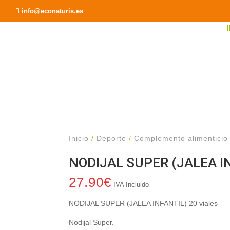
Recomendar a un Amigo
info@econaturis.es
Inicio
/
Deporte
/
Complemento alimenticio
NODIJAL SUPER (JALEA IN
27.90
€
IVA Incluido
NODIJAL SUPER (JALEA INFANTIL) 20 viales
Nodijal Super.