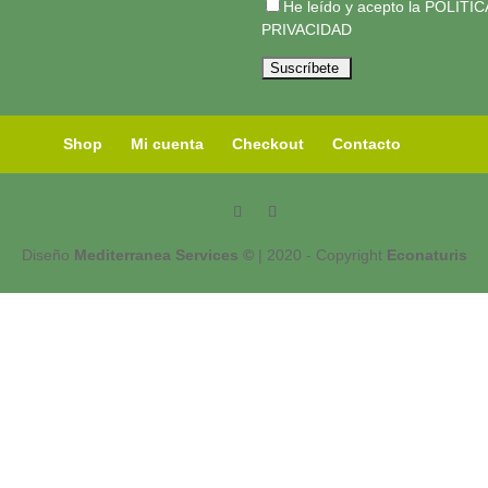
He leído y acepto la
POLÍTIC
PRIVACIDAD
Shop
Mi cuenta
Checkout
Contacto
Diseño
Mediterranea Services ©
| 2020 - Copyright
Econaturis