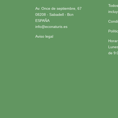
Todos
Av. Once de septiembre, 67
inclu
08208 - Sabadell - Bcn
ESPAÑA
Condi
info@econaturis.es
Polít
Aviso legal
Horar
Lunes
de 9: