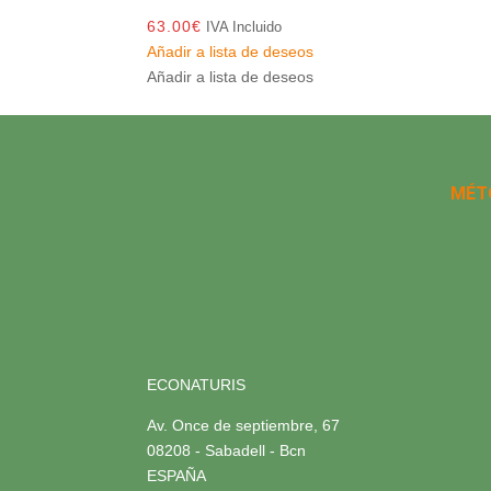
63.00
€
IVA Incluido
Añadir a lista de deseos
Añadir a lista de deseos
MÉT
ECONATURIS
Av. Once de septiembre, 67
08208 - Sabadell - Bcn
ESPAÑA