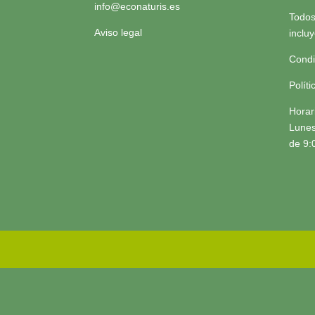
info@econaturis.es
Todos
Aviso legal
inclu
Condi
Polít
Horar
Lunes
de 9: