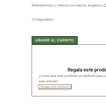
Multivitamínico y mineral con luteína, licopeno y 
12 disponibles
MULTIVITAMINICO
Y
AÑADIR AL CARRITO
MINERAL
820MG
60
cap
cantidad
Regala este prod
¿Crees que este producto es perfecto para 
este artículo!
Regala este producto