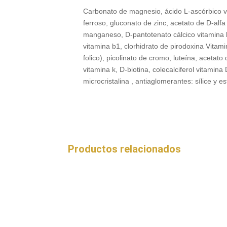
Carbonato de magnesio, ácido L-ascórbico v
ferroso, gluconato de zinc, acetato de D-alfa
manganeso, D-pantotenato cálcico vitamina b
vitamina b1, clorhidrato de pirodoxina Vitam
folico), picolinato de cromo, luteína, acetato
vitamina k, D-biotina, colecalciferol vitamin
microcristalina , antiaglomerantes: sílice y 
Productos relacionados