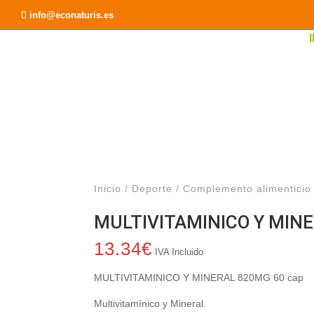
Recomendar a un Amigo
info@econaturis.es
Inicio
/
Deporte
/
Complemento alimenticio
MULTIVITAMINICO Y MINE
13.34
€
IVA Incluido
MULTIVITAMINICO Y MINERAL 820MG 60 cap
Multivitamínico y Mineral.