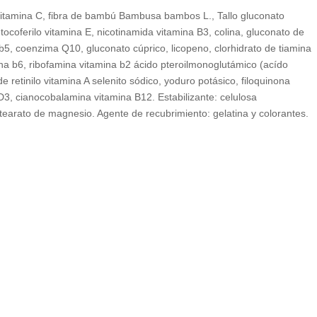
itamina C, fibra de bambú Bambusa bambos L., Tallo gluconato
 tocoferilo vitamina E, nicotinamida vitamina B3, colina, gluconato de
5, coenzima Q10, gluconato cúprico, licopeno, clorhidrato de tiamina
ina b6, ribofamina vitamina b2 ácido pteroilmonoglutámico (acído
 de retinilo vitamina A selenito sódico, yoduro potásico, filoquinona
a D3, cianocobalamina vitamina B12. Estabilizante: celulosa
estearato de magnesio. Agente de recubrimiento: gelatina y colorantes.