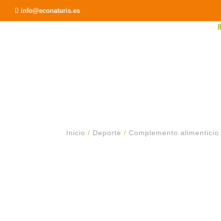
Recomendar a un Amigo
info@econaturis.es
Inicio
/
Deporte
/
Complemento alimenticio