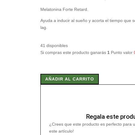
Melatonina Forte Retard.
Ayuda a inducir al sueño y acorta el tiempo que se
lag.
41 disponibles
Si compras este producto ganarás
1
Punto valor
MELATONINA
FORTE
AÑADIR AL CARRITO
RETARD
1,98
MG
60
COMP
(SLEEP
Regala este prod
CAR
¿Crees que este producto es perfecto para 
cantidad
este artículo!