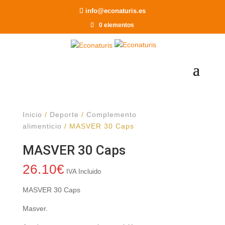
Recomendar a un Amigo
info@econaturis.es
0 elementos
Inicio
/
Deporte
/
Complemento
alimenticio
/ MASVER 30 Caps
MASVER 30 Caps
26.10
€
IVA Incluido
MASVER 30 Caps
Masver.