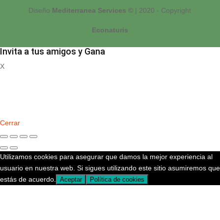
Diseño
Mediterranea Services ©
| 2020 - Copyright
Econaturis
Invita a tus amigos y Gana
X
Registrate
Cerrar
Utilizamos cookies para asegurar que damos la mejor experiencia al
usuario en nuestra web. Si sigues utilizando este sitio asumiremos que
estás de acuerdo.
Aceptar
Política de cookies