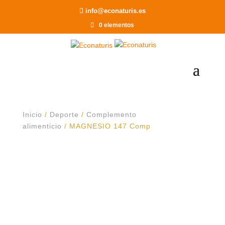
Recomendar a un Amigo
info@econaturis.es
0 elementos
Inicio
/
Deporte
/
Complemento
alimenticio
/ MAGNESIO 147 Comp