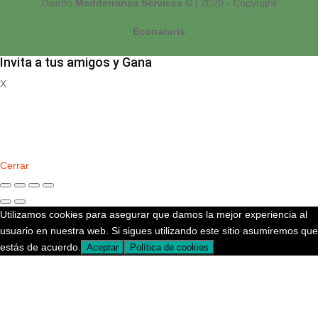
Diseño
Mediterranea Services ©
| 2020 - Copyright
Econaturis
Invita a tus amigos y Gana
X
Registrate
Cerrar
Utilizamos cookies para asegurar que damos la mejor experiencia al
usuario en nuestra web. Si sigues utilizando este sitio asumiremos que
estás de acuerdo.
Aceptar
Política de cookies