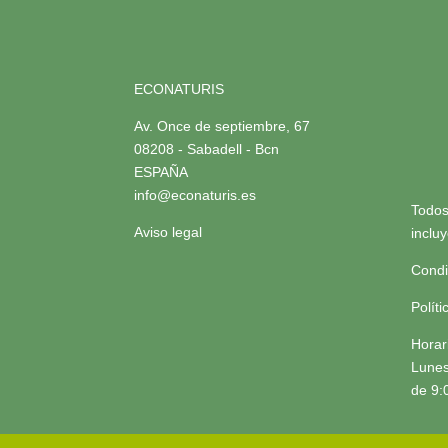
ECONATURIS
Av. Once de septiembre, 67
08208 - Sabadell - Bcn
ESPAÑA
info@econaturis.es
Todos
Aviso legal
inclu
Condi
Polít
Horar
Lunes
de 9: