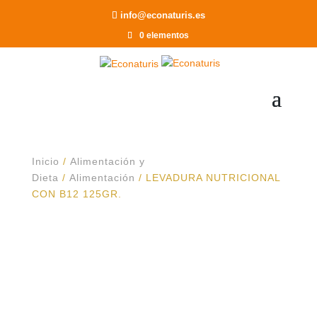
Recomendar a un Amigo
info@econaturis.es
0 elementos
Inicio
/
Alimentación y
Dieta
/
Alimentación
/ LEVADURA NUTRICIONAL
CON B12 125GR.