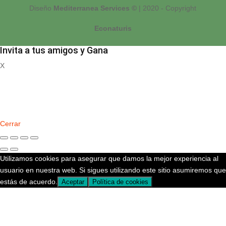
Diseño
Mediterranea Services ©
| 2020 - Copyright
Econaturis
Invita a tus amigos y Gana
X
Registrate
Cerrar
Utilizamos cookies para asegurar que damos la mejor experiencia al
usuario en nuestra web. Si sigues utilizando este sitio asumiremos que
estás de acuerdo.
Aceptar
Política de cookies