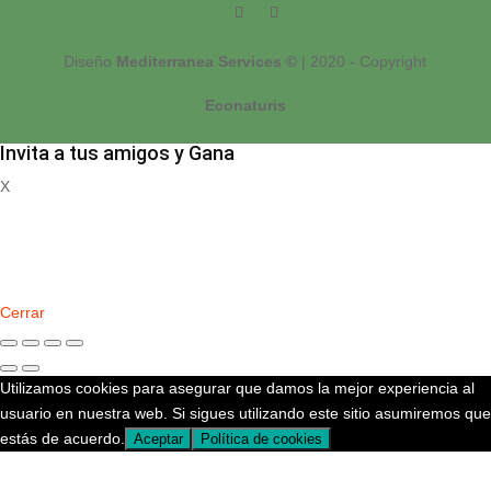
Diseño
Mediterranea Services ©
| 2020 - Copyright
Econaturis
Invita a tus amigos y Gana
X
Registrate
Cerrar
Utilizamos cookies para asegurar que damos la mejor experiencia al
usuario en nuestra web. Si sigues utilizando este sitio asumiremos que
estás de acuerdo.
Aceptar
Política de cookies