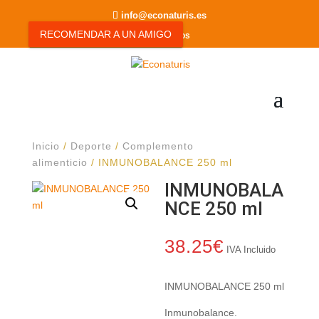
info@econaturis.es
RECOMENDAR A UN AMIGO
0 elementos
Inicio
/
Deporte
/
Complemento
alimenticio
/ INMUNOBALANCE 250 ml
INMUNOBALA
NCE 250 ml
38.25
€
IVA Incluido
INMUNOBALANCE 250 ml
Inmunobalance.