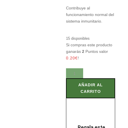
Contribuye al
funcionamiento normal del
sistema inmunitario.
15 disponibles
Si compras este producto
ganarás
2
Puntos valor
0.20
€
!
INMUNOBALANCE
250
ml
AÑADIR AL
cantidad
CARRITO
Regala este