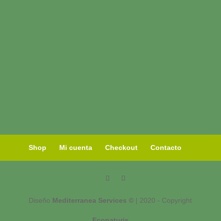
Shop
Mi cuenta
Checkout
Contacto
Diseño
Mediterranea Services ©
| 2020 - Copyright
Econaturis