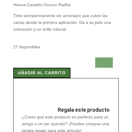
Henna Castaño Oscuro Radhe.
Tinte semipermanente sin amoniaco que cubre las
canas desde la primera aplicación. Da a su pelo una
coloración y un brillo natural.
27 disponibles
HENNATINT
CASTAÑO
AÑADIR AL CARRITO
OSCURO
RADHE
120
ML
cantidad
Regala este producto
¿Crees que este producto es perfecto para un
amigo o un ser querido? ¡Puedes comprar una
tarjeta regalo para este artículo!