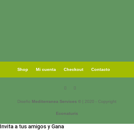
Shop
Mi cuenta
Checkout
Contacto
Diseño
Mediterranea Services ©
| 2020 - Copyright
Econaturis
Invita a tus amigos y Gana