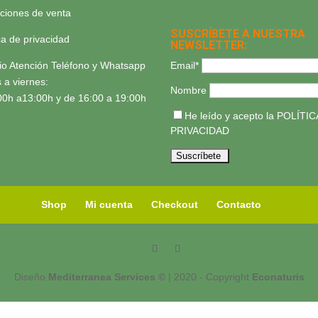
ciones de venta
SUSCRÍBETE A NUESTRA
ica de privacidad
NEWSLETTER:
Email*
io Atención Teléfono y Whatsapp
 a viernes:
Nombre
00h a13:00h y de 16:00 a 19:00h
He leído y acepto la
POLÍTIC
PRIVACIDAD
Shop
Mi cuenta
Checkout
Contacto
Diseño
Mediterranea Services ©
| 2020 - Copyright
Econaturis