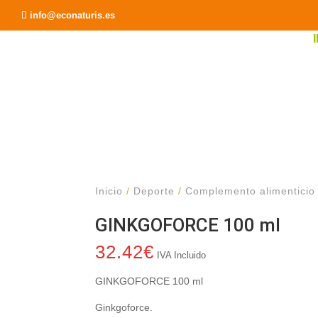
Recomendar a un Amigo
info@econaturis.es
Inicio
/
Deporte
/
Complemento alimenticio
GINKGOFORCE 100 ml
32.42
€
IVA Incluido
GINKGOFORCE 100 ml
Ginkgoforce.