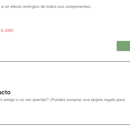
e a un efecto sinérgico de todos sus componentes.
r
0.20
€
!
ucto
un amigo o un ser querido? ¡Puedes comprar una tarjeta regalo para