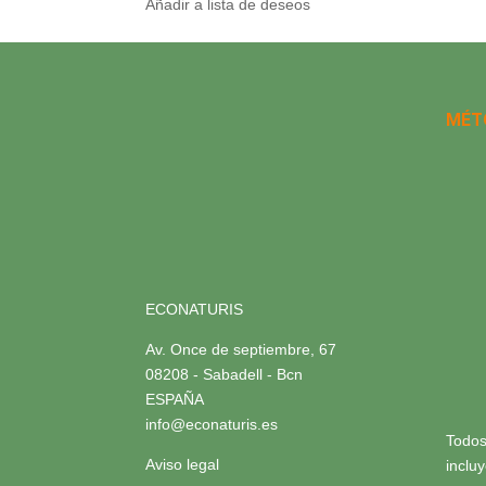
Añadir a lista de deseos
MÉT
ECONATURIS
Av. Once de septiembre, 67
08208 - Sabadell - Bcn
ESPAÑA
info@econaturis.es
Todos
Aviso legal
inclu