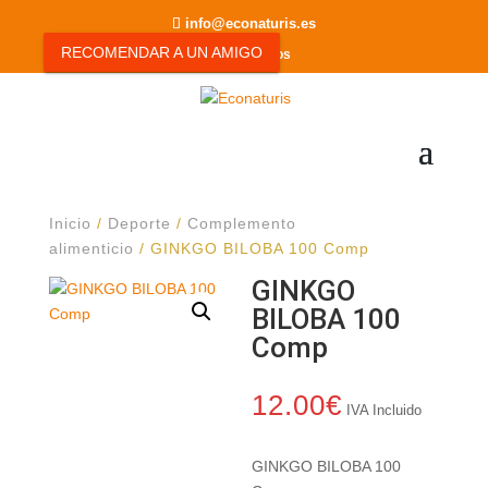
info@econaturis.es
RECOMENDAR A UN AMIGO
0 elementos
Inicio
/
Deporte
/
Complemento
alimenticio
/ GINKGO BILOBA 100 Comp
GINKGO
BILOBA 100
Comp
12.00
€
IVA Incluido
GINKGO BILOBA 100