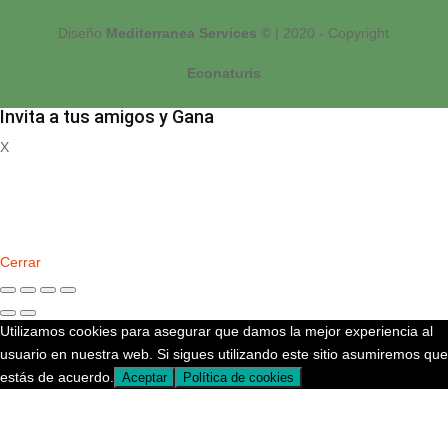
Diseño
Mediterranea Services ©
| 2020 - Copyright
Econaturis
Invita a tus amigos y Gana
X
Registrate
Cerrar
Utilizamos cookies para asegurar que damos la mejor experiencia al
usuario en nuestra web. Si sigues utilizando este sitio asumiremos que
estás de acuerdo.
Aceptar
Política de cookies