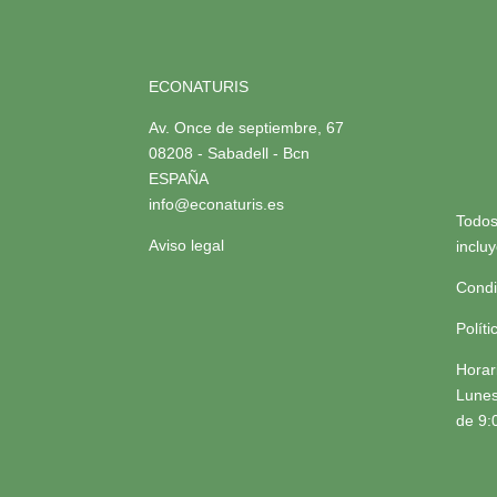
ECONATURIS
Av. Once de septiembre, 67
08208 - Sabadell - Bcn
ESPAÑA
info@econaturis.es
Todos
Aviso legal
inclu
Condi
Polít
Horar
Lunes
de 9: