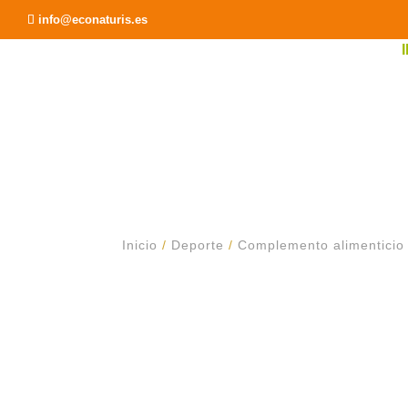
Recomendar a un Amigo
info@econaturis.es
Inicio
/
Deporte
/
Complemento alimenticio