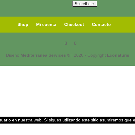
Shop
Mi cuenta
Checkout
Contacto
Diseño
Mediterranea Services ©
| 2020 - Copyright
Econaturis
uario en nuestra web. Si sigues utilizando este sitio asumiremos que 