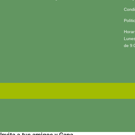
Condi
Polít
Horar
Lunes
de 9:
Invita a tus amigos y Gana