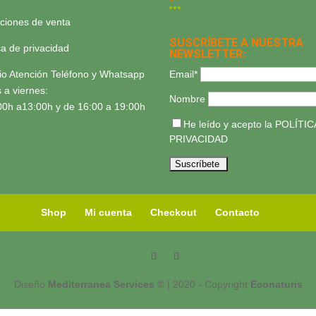
ciones de venta
SUSCRÍBETE A NUESTRA
ica de privacidad
NEWSLETTER:
Email*
io Atención Teléfono y Whatsapp
 a viernes:
Nombre
00h a13:00h y de 16:00 a 19:00h
He leído y acepto la
POLÍTIC
PRIVACIDAD
Shop
Mi cuenta
Checkout
Contacto
Diseño
Mediterranea Services ©
| 2020 - Copyright
Econaturis