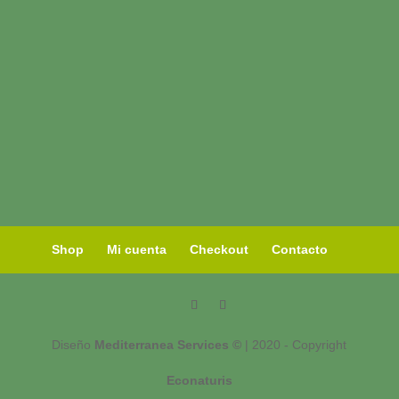
Shop
Mi cuenta
Checkout
Contacto
Diseño
Mediterranea Services ©
| 2020 - Copyright
Econaturis