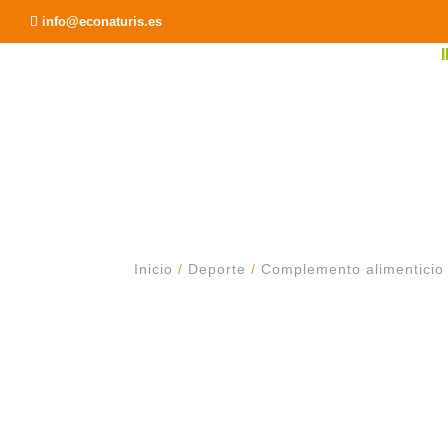
Recomendar a un Amigo
info@econaturis.es
Inicio
/
Deporte
/
Complemento alimenticio