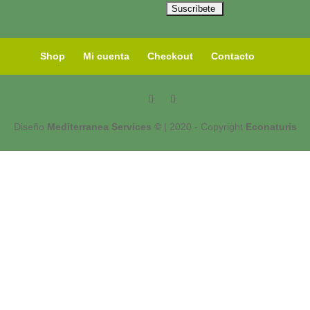
Shop
Mi cuenta
Checkout
Contacto
Diseño
Mediterranea Services ©
| 2020 - Copyright
Econaturis