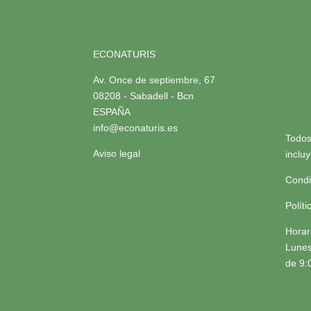
ECONATURIS
Av. Once de septiembre, 67
08208 - Sabadell - Bcn
ESPAÑA
info@econaturis.es
Todos
Aviso legal
inclu
Condi
Polít
Horar
Lunes
de 9: