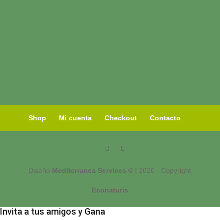
Shop
Mi cuenta
Checkout
Contacto
Diseño
Mediterranea Services ©
| 2020 - Copyright
Econaturis
Invita a tus amigos y Gana