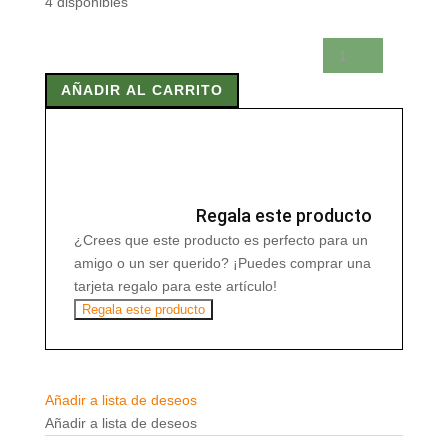
4 disponibles
Esencia
de
AÑADIR AL CARRITO
Flor
de
Cactus
Radhe
8,5ml
cantidad
Regala este producto
¿Crees que este producto es perfecto para un
amigo o un ser querido? ¡Puedes comprar una
tarjeta regalo para este artículo!
Regala este producto
Añadir a lista de deseos
Añadir a lista de deseos