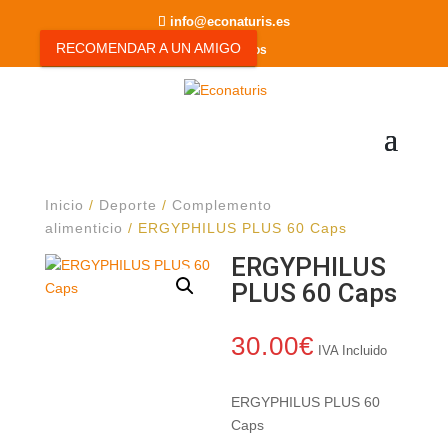
info@econaturis.es
RECOMENDAR A UN AMIGO
0 elementos
Inicio
/
Deporte
/
Complemento
alimenticio
/ ERGYPHILUS PLUS 60 Caps
ERGYPHILUS
PLUS 60 Caps
30.00
€
IVA Incluido
ERGYPHILUS PLUS 60
Caps