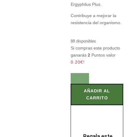
Ergyphilus Plus.
Contribuye a mejorar la
resistencia del organismo.
88 disponibles
Si compras este producto
ganarás
2
Puntos valor
0.20
€
!
ERGYPHILUS
PLUS
60
AÑADIR AL
Caps
CARRITO
cantidad
Regala este