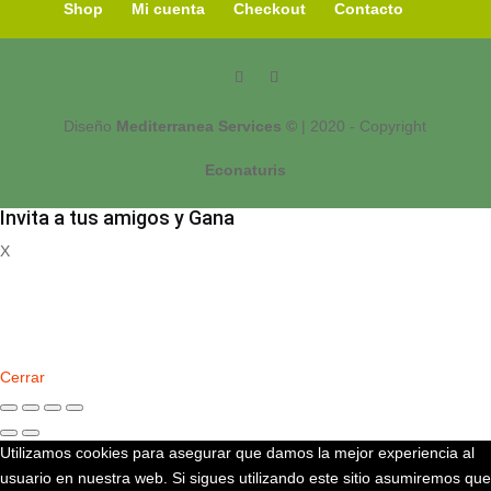
Shop
Mi cuenta
Checkout
Contacto
Diseño
Mediterranea Services ©
| 2020 - Copyright
Econaturis
Invita a tus amigos y Gana
X
Registrate
Cerrar
Utilizamos cookies para asegurar que damos la mejor experiencia al
usuario en nuestra web. Si sigues utilizando este sitio asumiremos que