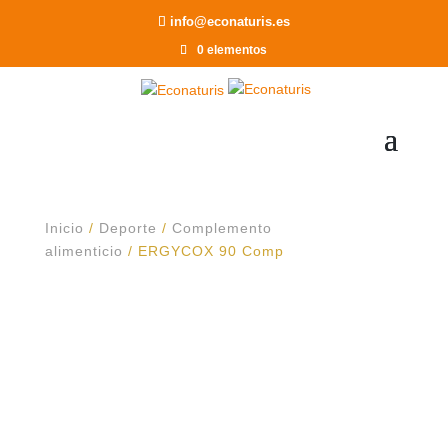
Recomendar a un Amigo
info@econaturis.es
0 elementos
Inicio
/
Deporte
/
Complemento
alimenticio
/ ERGYCOX 90 Comp