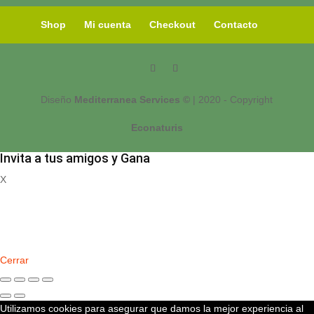
Shop
Mi cuenta
Checkout
Contacto
Diseño
Mediterranea Services ©
| 2020 - Copyright
Econaturis
Invita a tus amigos y Gana
X
Registrate
Cerrar
Utilizamos cookies para asegurar que damos la mejor experiencia al