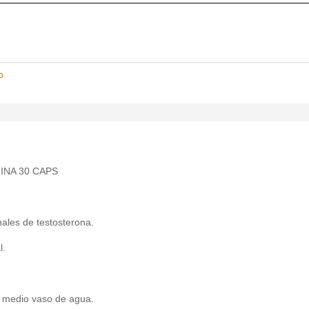
o
INA 30 CAPS
ales de testosterona.
l.
 medio vaso de agua.