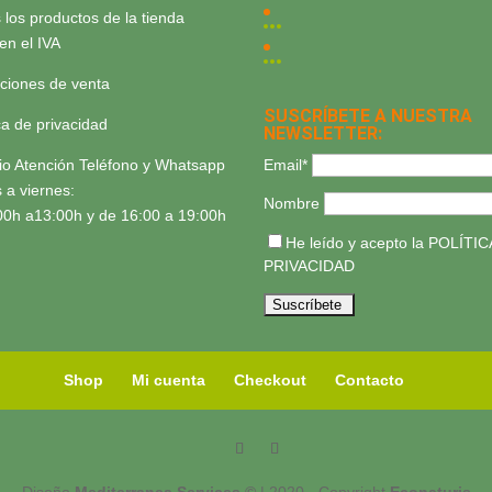
 los productos de la tienda
yen el IVA
ciones de venta
SUSCRÍBETE A NUESTRA
ica de privacidad
NEWSLETTER:
Email*
io Atención Teléfono y Whatsapp
 a viernes:
Nombre
00h a13:00h y de 16:00 a 19:00h
He leído y acepto la
POLÍTIC
PRIVACIDAD
Shop
Mi cuenta
Checkout
Contacto
Diseño
Mediterranea Services ©
| 2020 - Copyright
Econaturis