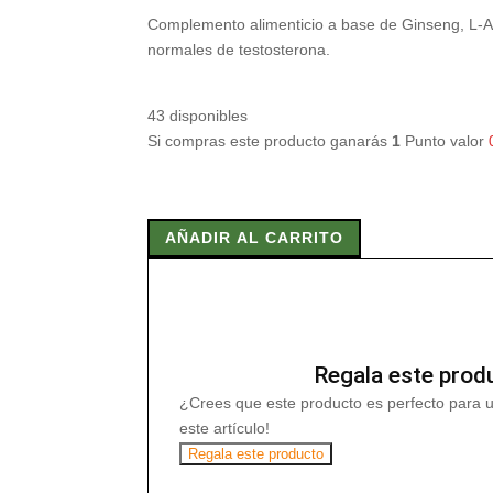
Complemento alimenticio a base de Ginseng, L-Arg
normales de testosterona.
43 disponibles
Si compras este producto ganarás
1
Punto valor
ENERGISILVIGOR
PLUS
AÑADIR AL CARRITO
GINSENG
+
ARGININA
30
CAPS
cantidad
Regala este prod
¿Crees que este producto es perfecto para 
este artículo!
Regala este producto