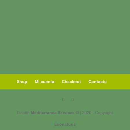
Shop
Mi cuenta
Checkout
Contacto
Diseño
Mediterranea Services ©
| 2020 - Copyright
Econaturis