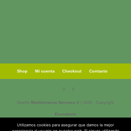
Shop
Mi cuenta
Checkout
Contacto
Diseño
Mediterranea Services ©
| 2020 - Copyright
Econaturis
Utilizamos cookies para asegurar que damos la mejor
experiencia al usuario en nuestra web. Si sigues utilizando