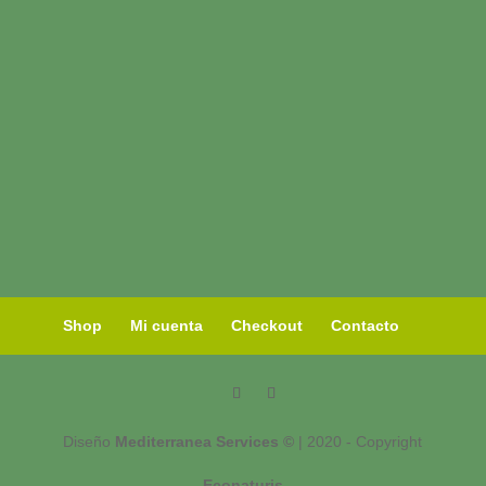
Shop
Mi cuenta
Checkout
Contacto
Diseño
Mediterranea Services ©
| 2020 - Copyright
Econaturis