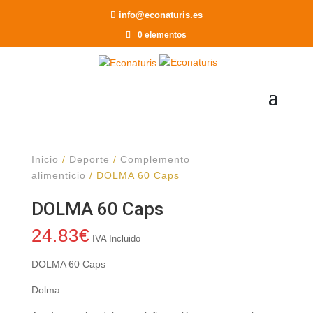
Recomendar a un Amigo
info@econaturis.es
0 elementos
Inicio
/
Deporte
/
Complemento
alimenticio
/ DOLMA 60 Caps
DOLMA 60 Caps
24.83
€
IVA Incluido
DOLMA 60 Caps
Dolma.