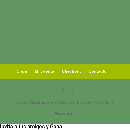
Shop
Mi cuenta
Checkout
Contacto
Diseño
Mediterranea Services ©
| 2020 - Copyright
Econaturis
Invita a tus amigos y Gana