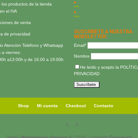
 los productos de la tienda
yen el IVA
ciones de venta
SUSCRÍBETE A NUESTRA
ica de privacidad
NEWSLETTER:
Email*
io Atención Teléfono y Whatsapp
 a viernes:
Nombre
00h a13:00h y de 16:00 a 19:00h
He leído y acepto la
POLÍTIC
PRIVACIDAD
Shop
Mi cuenta
Checkout
Contacto
Diseño
Mediterranea Services ©
| 2020 - Copyright
Econaturis