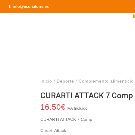
Recomendar a un Amigo
info@econaturis.es
Inicio
/
Deporte
/
Complemento alimenticio
CURARTI ATTACK 7 Comp
16.50
€
IVA Incluido
CURARTI ATTACK 7 Comp
Curarti Attack.