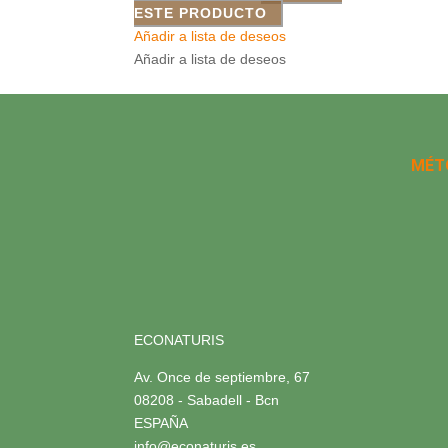
ESTE PRODUCTO
Añadir a lista de deseos
Añadir a lista de deseos
MÉT
ECONATURIS
Av. Once de septiembre, 67
08208 - Sabadell - Bcn
ESPAÑA
info@econaturis.es