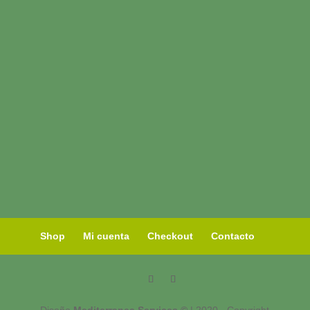
Shop
Mi cuenta
Checkout
Contacto
Diseño
Mediterranea Services ©
| 2020 - Copyright