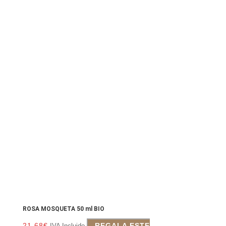
ROSA MOSQUETA 50 ml BIO
21.68
€
REGALA ESTE
IVA Incluido