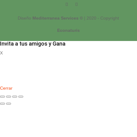
Diseño
Mediterranea Services ©
| 2020 - Copyright
Econaturis
Invita a tus amigos y Gana
X
Registrate
Cerrar