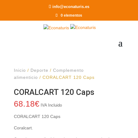
Recomendar a un Amigo
info@econaturis.es
0 elementos
Inicio
/
Deporte
/
Complemento
alimenticio
/ CORALCART 120 Caps
CORALCART 120 Caps
68.18
€
IVA Incluido
CORALCART 120 Caps
Coralcart.